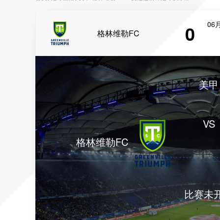
06月
0
格林维勒FC
美甲
VS
格林维勒FC
比赛未