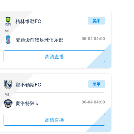
05月26日 阿拉维斯vs奥萨苏纳 全场录像回放
标签
2025年5月25日
西甲第38轮
格林维勒FC
美甲
vs
05月25日 亚女冠杯决赛 墨尔本城女足vs武汉车谷江大女足 全场录像回放
06-04 04:00
标签
麦迪逊前锋足球俱乐部
2025年5月24日
亚女冠杯决赛
05月25日 欧联杯决赛 热刺vs曼联 全场录像回放
高清直播
标签
2025年5月22日
欧联杯决赛
05月25日 全国游泳冠军赛女子50米蝶泳决赛 余依婷 全场录像回放
标签
2025年5月23日
全国游泳冠军赛女子50米蝶泳决赛
那不勒斯FC
美甲
vs
05月24日 青岛红狮vs山东泰山 全场录像回放
06-04 04:00
夏洛特独立
标签
2024年5月21日
足协杯第3轮
05月24日 石家庄功夫vs北京国安 全场录像回放
高清直播
标签
2024年5月21日
足协杯第3轮