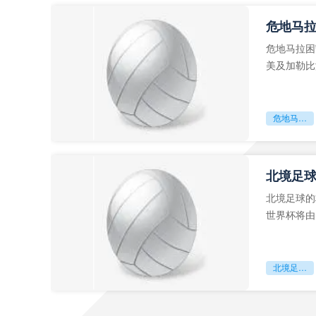
危地马
危地马拉困
美及加勒比
故事。而危
危地马拉困守墨超迷局
北境足
北境足球的
世界杯将由
前，久久不
北境足球的权杖博弈：世界杯背后的北美棋局