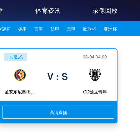
播
体育资讯
录像回放
欧冠杯
德甲
西甲
法甲
意甲
欧联杯
亚洲杯
韩K联
厄瓜乙
06-04 04:00
V : S
圣安东尼奥(ECU)
CD独立青年
高清直播