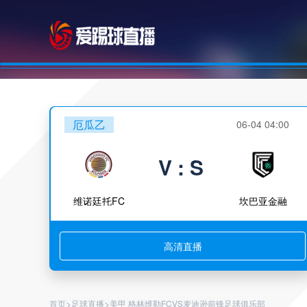
厄瓜乙
06-04 04:00
V : S
维诺廷托FC
坎巴亚金融
高清直播
>
>
首页
足球直播
美甲 格林维勒FCVS麦迪逊前锋足球俱乐部