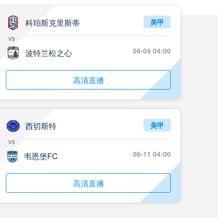
05月24日 重庆铜梁龙vs河南 全场录像回放
标签
2024年5月21日
足协杯第3轮
科珀斯克里斯蒂
美甲
vs
05月23日 苏州东吴vs上海海港 全场录像
06-04 04:00
波特兰松之心
标签
比赛录像
上海海港
05月23日 广西平果vs成都蓉城 全场录像
高清直播
标签
比赛录像
成都蓉城
05月23日 曼城vs伯恩茅斯 全场录像回放
西切斯特
美甲
标签
2025年5月21日
英超第37轮
vs
05月22日 石家庄功夫vs北京国安 全场录像
06-11 04:00
韦恩堡FC
标签
比赛录像
北京国安
高清直播
05月22日 水晶宫vs狼队 全场录像回放
标签
2025年5月21日
英超第37轮