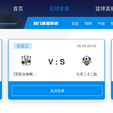
首页
足球直播
篮球直
英超
NBA
中超
世亚预
中甲
日职联
厄瓜乙
06-04 04:00
V : S
CD瓦尔加斯托雷斯
七月二十二队
高清直播