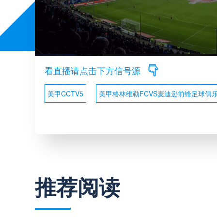
看直播请点击下方信号源
美甲CCTV5
美甲格林维勒FCVS麦迪逊前锋足球俱
推荐阅读