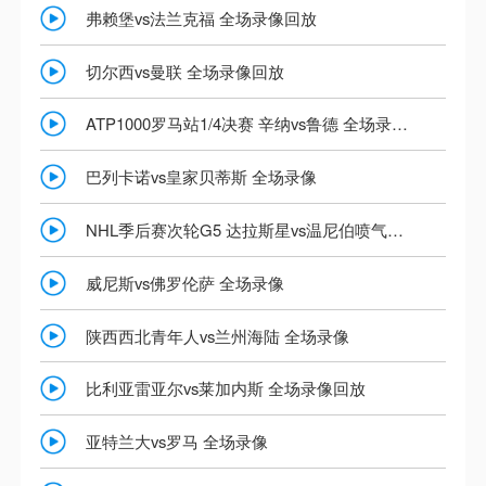
弗赖堡vs法兰克福 全场录像回放
切尔西vs曼联 全场录像回放
ATP1000罗马站1/4决赛 辛纳vs鲁德 全场录像回放
巴列卡诺vs皇家贝蒂斯 全场录像
NHL季后赛次轮G5 达拉斯星vs温尼伯喷气机 全场录像回放
威尼斯vs佛罗伦萨 全场录像
陕西西北青年人vs兰州海陆 全场录像
比利亚雷亚尔vs莱加内斯 全场录像回放
亚特兰大vs罗马 全场录像