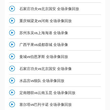
石家庄功夫vs北京国安 全场录像回放
重庆铜梁龙vs河南 全场录像回放
苏州东吴vs上海海港 全场录像
广西平果vs成都蓉城 全场录像
曼城vs伯恩茅斯 全场录像回放
石家庄功夫vs北京国安 全场录像
水晶宫vs狼队 全场录像回放
定南赣联vs云南玉昆 全场录像回放
塞尔塔vs巴列卡诺 全场录像回放