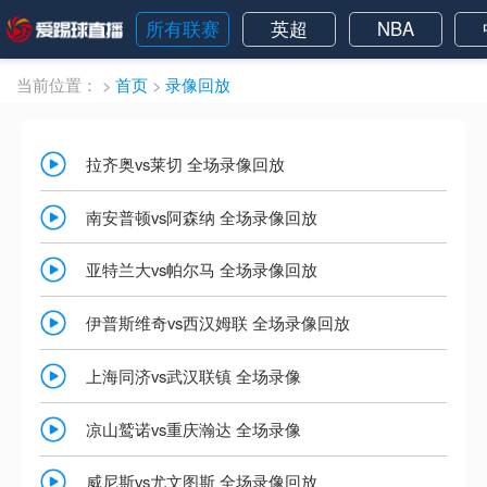
所有联赛
英超
NBA
当前位置：
>
首页
>
录像回放
拉齐奥vs莱切 全场录像回放
南安普顿vs阿森纳 全场录像回放
亚特兰大vs帕尔马 全场录像回放
伊普斯维奇vs西汉姆联 全场录像回放
上海同济vs武汉联镇 全场录像
凉山鹫诺vs重庆瀚达 全场录像
威尼斯vs尤文图斯 全场录像回放