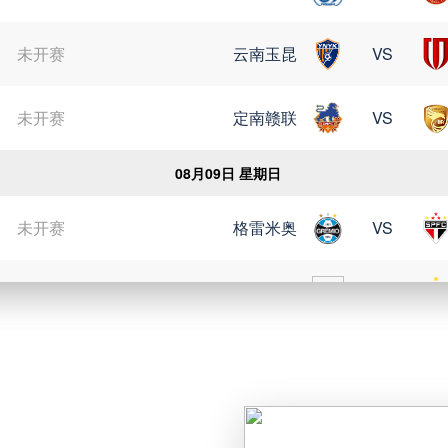
未开赛
云南玉昆
VS
未开赛
定南赣联
VS
08月09日 星期日
未开赛
格雷米奥
VS
未开赛
瑞模贝雷
VS
未开赛
科里蒂巴
VS
未开赛
博塔弗戈
VS