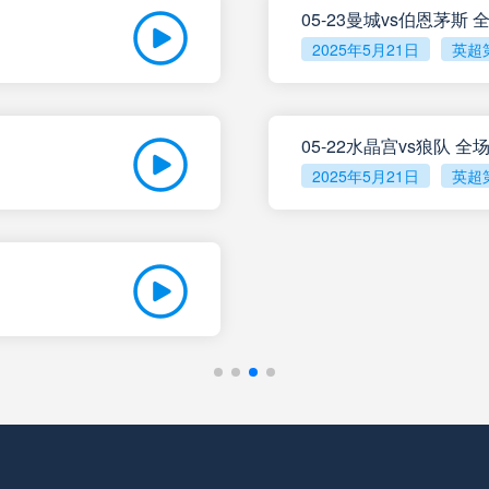
未开赛
罗萨里奥中央
05-23曼城vs伯恩茅斯
VS
2025年5月21日
英超
未开赛
科尔多瓦学院
VS
05-22水晶宫vs狼队 
未开赛
门多萨独立
VS
2025年5月21日
英超
未开赛
阿根廷独立
VS
未开赛
拉普拉塔体操
VS
未开赛
利斯特雷
VS
未开赛
防卫者
VS