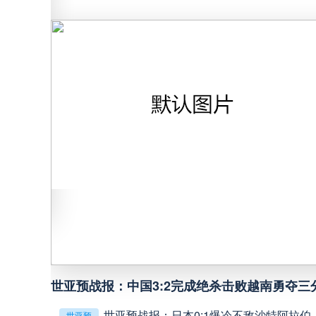
中甲
18:00
中超
19:00
中甲
19:00
中甲
19:30
中超
19:35
中超
20:00
世亚预战报：中国3:2完成绝杀击败越南勇夺三
巴西甲
22:00
世亚预战报：日本0:1爆冷不敌沙特阿拉
世亚预