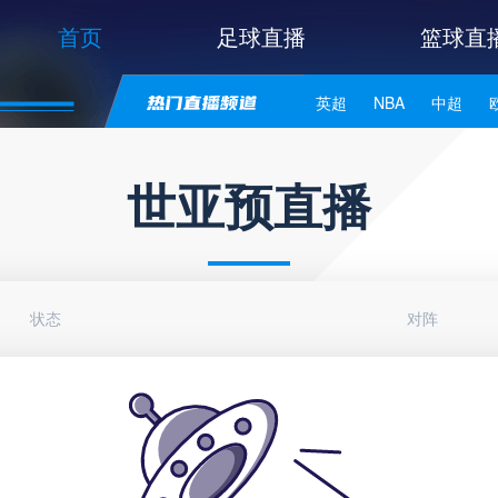
首页
足球直播
篮球直
英超
NBA
中超
世亚预
中甲
日职联
世亚预直播
状态
对阵