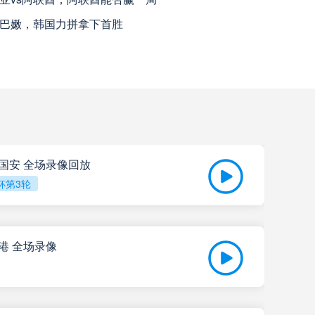
黎巴嫩，韩国力拼拿下首胜
瓦斯科达伽马
高清直播
巴西国际
高清直播
查看更多
科尔多瓦中央SDE
高清直播
京国安 全场录像回放
杯第3轮
河床
高清直播
拉努斯
高清直播
海港 全场录像
飓风队
高清直播
202