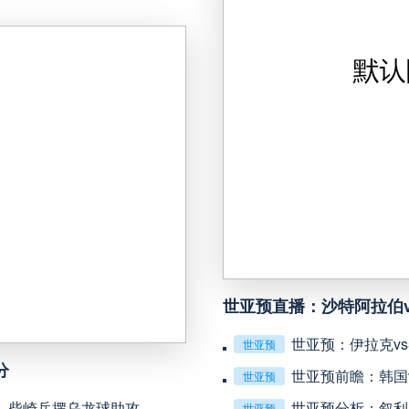
未开赛
延边龙鼎
VS
未开赛
河南队
VS
未开赛
无锡吴钩
VS
未开赛
广州豹
VS
未开赛
重庆铜梁龙
VS
世亚预直播：沙特阿拉伯
未开赛
山东泰山
VS
世亚预：伊拉克v
世亚预
分
世亚预前瞻：韩国
世亚预
未开赛
克鲁塞罗
VS
伯，柴崎岳摆乌龙球助攻
世亚预分析：叙利
世亚预