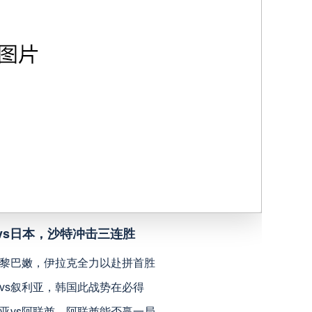
深圳青年人
高清直播
青岛西海岸
高清直播
宁波职业足球俱乐部
高清直播
广西恒宸
高清直播
上海海港
高清直播
vs日本，沙特冲击三连胜
天津津门虎
高清直播
s黎巴嫩，伊拉克全力以赴拼首胜
vs叙利亚，韩国此战势在必得
米拉索
高清直播
亚vs阿联酋，阿联酋能否赢一局