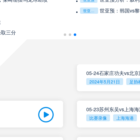
08月10日 星期一
世亚预：韩国vs
世亚预，韩国，黎巴嫩，韩国vs黎巴嫩
失
未开赛
巴伊亚
VS
轻取三分
未开赛
帕尔梅拉斯
VS
未开赛
圣塔菲联
VS
05-24石家庄功夫vs北
2024年5月21日
足协
未开赛
泰格雷
VS
未开赛
塔勒瑞斯
VS
05-23苏州东吴vs上海
比赛录像
上海海港
未开赛
圣洛伦索
VS