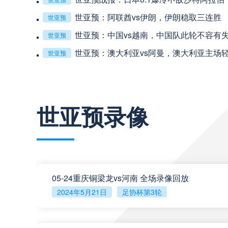
世亚预：阿联酋vs伊朗，伊朗稳取三连胜
世亚预
世亚预：中国vs越南，中国队此轮不容有
世亚预
巴西甲
03:00
世亚预：澳大利亚vs阿曼，澳大利亚主场
世亚预
巴西甲
03:00
查看更多
世亚预录像
阿甲
04:00
阿甲
04:00
阿甲
04:00
05-24重庆铜梁龙vs河南 全场录像回放
2024年5月21日
足协杯第3轮
阿甲
04:00