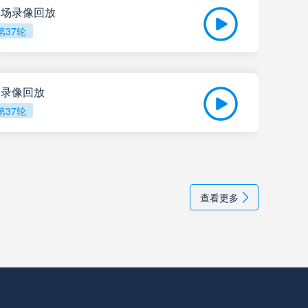
 全场录像回放
阿尔多斯维
高清直播
第37轮
05-
甘拿斯亚门多萨
高清直播
比赛
全场录像回放
里奥夸尔托学生队
高清直播
第37轮
普拉腾斯
高清直播
05-
202
巴拉卡斯中央队
高清直播
查看更多
拉普拉塔大学生
高清直播
纽维尔老男孩
高清直播