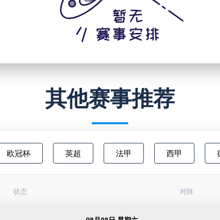
其他赛事推荐
欧冠杯
英超
法甲
西甲
澳超
中甲
欧联杯
日职乙
状态
对阵
俄超
阿甲
芬超
挪甲
足
08月08日 星期六