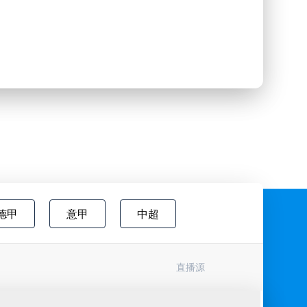
德甲
意甲
中超
欧国联
巴西甲
瑞典超
直播源
协杯
挪超
国际友谊