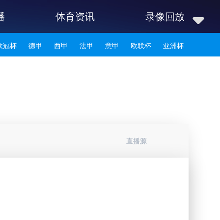
播
体育资讯
录像回放
欧冠杯
德甲
西甲
法甲
意甲
欧联杯
亚洲杯
韩K联
直播源