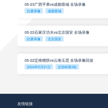
05-23广西平果vs成都蓉城 全场录像
阿甲
04:00
比赛录像
成都蓉城
阿甲
04:00
05-22石家庄功夫vs北京国安 全场录像
阿甲
04:00
比赛录像
北京国安
阿甲
04:00
05-22定南赣联vs云南玉昆 全场录像回放
阿甲
04:00
2024年5月21日
足协杯第3轮
查看更多
阿甲
04:00
阿甲
04:00
友情链接