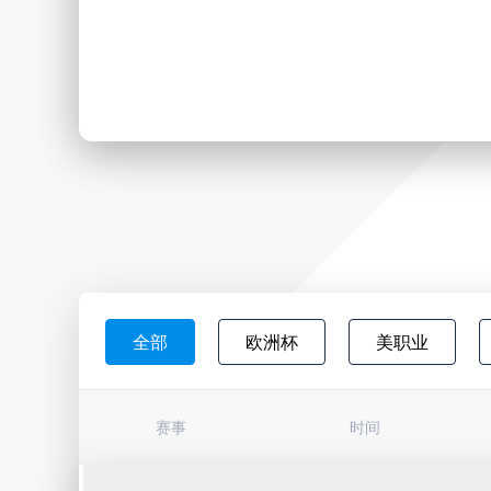
全部
欧洲杯
美职业
日职联
韩K联
墨西超
赛事
时间
巴西杯
亚冠杯
荷甲