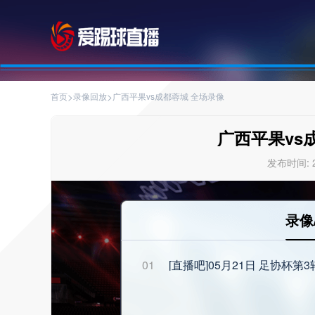
>
>
首页
录像回放
广西平果vs成都蓉城 全场录像
广西平果vs
发布时间: 20
录像
01
[直播吧]05月21日 足协杯第