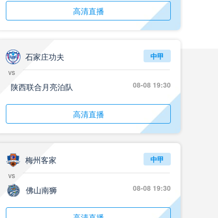
05月24日 青岛红狮vs山东泰山 全场录像回放
高清直播
标签
2024年5月21日
足协杯第3轮
05月24日 石家庄功夫vs北京国安 全场录像回放
标签
2024年5月21日
足协杯第3轮
石家庄功夫
中甲
05月24日 重庆铜梁龙vs河南 全场录像回放
vs
标签
2024年5月21日
足协杯第3轮
08-08 19:30
陕西联合月亮泊队
05月23日 苏州东吴vs上海海港 全场录像
高清直播
标签
比赛录像
上海海港
05月23日 曼城vs伯恩茅斯 全场录像回放
标签
2025年5月21日
英超第37轮
梅州客家
中甲
vs
05月22日 石家庄功夫vs北京国安 全场录像
标签
比赛录像
北京国安
08-08 19:30
佛山南狮
05月22日 水晶宫vs狼队 全场录像回放
高清直播