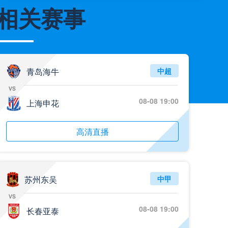
相关赛事
05月26日 阿拉维斯vs奥萨苏纳 全场录像
标签
比赛录像
西甲
05月26日 AC米兰vs蒙扎全场录像回放
标签
2025年5月25日
意甲第38轮
青岛海牛
中超
05月26日 阿拉维斯vs奥萨苏纳 全场录像回放
vs
标签
2025年5月25日
西甲第38轮
08-08 19:00
上海申花
05月25日 亚女冠杯决赛 墨尔本城女足vs武汉车谷江大女足 全场录像回放
标签
高清直播
2025年5月24日
亚女冠杯决赛
05月25日 欧联杯决赛 热刺vs曼联 全场录像回放
标签
2025年5月22日
欧联杯决赛
苏州东吴
中甲
05月25日 全国游泳冠军赛女子50米蝶泳决赛 余依婷 全场录像回放
vs
标签
2025年5月23日
全国游泳冠军赛女子50米蝶泳决赛
08-08 19:00
长春亚泰