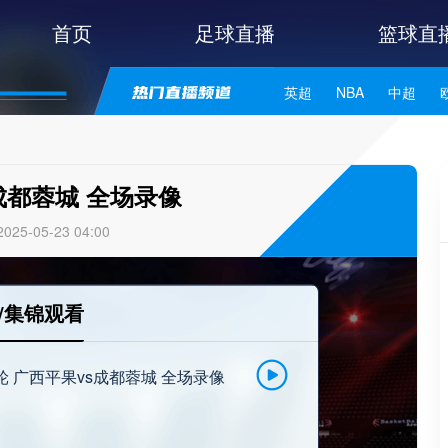
首页
足球直播
篮球直
英超
NBA
中超
世亚预
中甲
日职联
成都蓉城 全场录像
25-05-23 04:00
/集锦观看
3轮 广西平果vs成都蓉城 全场录像