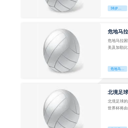
38岁赌上一切：世界杯的绝唱
危地马
危地马拉困
美及加勒比
故事。而危
危地马拉困守墨超迷局
北境足
北境足球的
世界杯将由
前，久久不