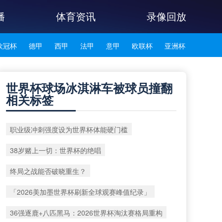
播
体育资讯
录像回放
欧冠杯
德甲
西甲
法甲
意甲
欧联杯
亚洲杯
韩K联
世界杯球场冰淇淋车被球员撞翻
相关标签
职业级冲刺强度设为世界杯体能硬门槛
38岁赌上一切：世界杯的绝唱
终局之战能否破晓重生？
「2026美加墨世界杯刷新全球观赛峰值纪录」
36强逐鹿+八匹黑马：2026世界杯淘汰赛格局重构