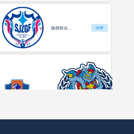
vs
石家庄功夫
陕西联合月亮泊队
中甲
梅州客家
vs
中甲
佛山