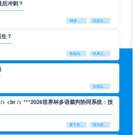
最后冲刺？
38岁赌上一切：世界杯的绝唱
还是生命的最后冲刺？
重生？
危地马拉困守墨超迷局
终局之战能否破晓重生？
局
北境足球的权杖博弈：世界杯背后的北美棋局
<br /> **“2026世界杯多语裁判协同系统：技
基于您的需求
我为您重写了一个标题：<br /> <br /> **“2026世界杯多语裁判协同系统：技术兼容性与实时运行效能评估”**