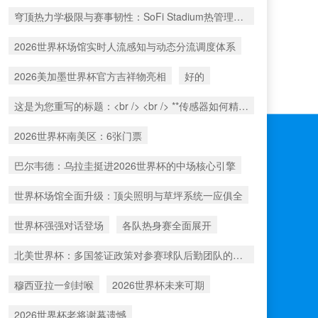
穹顶热力学极限与赛事韧性：SoFi Stadium热管理系统在2026世界杯极端热浪下的适应性重构路径
2026世界杯场馆实时人流感知与动态分流调度体系
2026美加墨世界杯官方吉祥物亮相
好的
这是为您重写的标题：<br /> <br /> **传感器如何精准捕捉北美世界杯射门时的瞬时球速**
2026世界杯南美区：6张门票
巴尔韦德：乌拉圭挺进2026世界杯的中场核心引擎
世界杯场馆全面升级：顶尖照明与草坪系统一应俱全
世界杯强强对话登场
各队热身赛全面展开
北美世界杯：多国签证政策对参赛球队后勤团队的运作挑战与应对分析
穆西亚拉一剑封喉
2026世界杯未来可期
2026世界杯老将谢幕遗憾