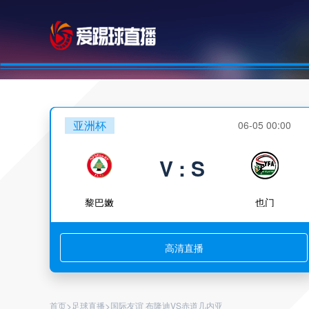
亚洲杯
06-05 00:00
V : S
黎巴嫩
也门
高清直播
>
>
首页
足球直播
国际友谊 布隆迪VS赤道几内亚