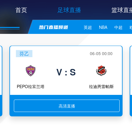
首页
足球直播
篮球直
英超
NBA
中超
世亚预
中甲
日职联
芬乙
06-05 00:00
V : S
PEPO拉宾兰塔
拉迪恩雷帕斯
高清直播