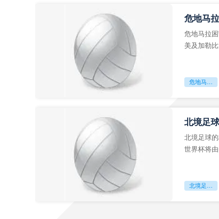
危地马
危地马拉困
美及加勒比
故事。而危
危地马拉困守墨超迷局
北境足
北境足球的
世界杯将由
前，久久不
北境足球的权杖博弈：世界杯背后的北美棋局