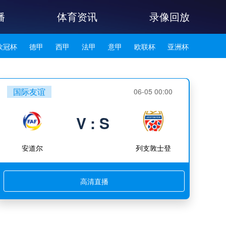
播
体育资讯
录像回放
欧冠杯
德甲
西甲
法甲
意甲
欧联杯
亚洲杯
韩K联
国际友谊
06-05 00:00
V : S
安道尔
列支敦士登
高清直播