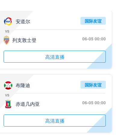
05月26日 阿拉维斯vs奥萨苏纳 全场录像回放
标签
2025年5月25日
西甲第38轮
安道尔
国际友谊
vs
05月25日 亚女冠杯决赛 墨尔本城女足vs武汉车谷江大女足 全场录像回放
06-05 00:00
标签
列支敦士登
2025年5月24日
亚女冠杯决赛
05月25日 欧联杯决赛 热刺vs曼联 全场录像回放
高清直播
标签
2025年5月22日
欧联杯决赛
05月25日 全国游泳冠军赛女子50米蝶泳决赛 余依婷 全场录像回放
标签
2025年5月23日
全国游泳冠军赛女子50米蝶泳决赛
布隆迪
国际友谊
vs
05月24日 青岛红狮vs山东泰山 全场录像回放
06-05 00:00
赤道几内亚
标签
2024年5月21日
足协杯第3轮
05月24日 石家庄功夫vs北京国安 全场录像回放
高清直播
标签
2024年5月21日
足协杯第3轮