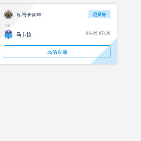
05月24日 重庆铜梁龙vs河南 全场录像回放
标签
2024年5月21日
足协杯第3轮
库恩卡青年
厄瓜杯
vs
05月23日 苏州东吴vs上海海港 全场录像
06-05 07:30
马卡拉
标签
比赛录像
上海海港
05月23日 广西平果vs成都蓉城 全场录像
高清直播
标签
比赛录像
成都蓉城
05月23日 曼城vs伯恩茅斯 全场录像回放
标签
2025年5月21日
英超第37轮
05月22日 石家庄功夫vs北京国安 全场录像
标签
比赛录像
北京国安
05月22日 水晶宫vs狼队 全场录像回放
标签
2025年5月21日
英超第37轮