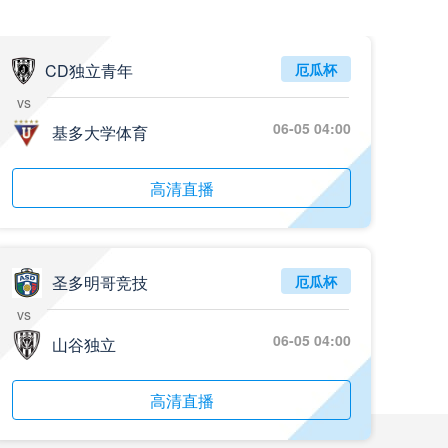
05月26日 阿拉维斯vs奥萨苏纳 全场录像回放
标签
2025年5月25日
西甲第38轮
CD独立青年
厄瓜杯
vs
05月25日 亚女冠杯决赛 墨尔本城女足vs武汉车谷江大女足 全场录像回放
06-05 04:00
标签
基多大学体育
2025年5月24日
亚女冠杯决赛
05月25日 欧联杯决赛 热刺vs曼联 全场录像回放
高清直播
标签
2025年5月22日
欧联杯决赛
05月25日 全国游泳冠军赛女子50米蝶泳决赛 余依婷 全场录像回放
标签
2025年5月23日
全国游泳冠军赛女子50米蝶泳决赛
圣多明哥竞技
厄瓜杯
vs
05月24日 青岛红狮vs山东泰山 全场录像回放
06-05 04:00
山谷独立
标签
2024年5月21日
足协杯第3轮
05月24日 石家庄功夫vs北京国安 全场录像回放
高清直播
标签
2024年5月21日
足协杯第3轮