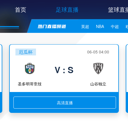
首页
足球直播
篮球直
英超
NBA
中超
世亚预
中甲
日职联
厄瓜杯
06-05 04:00
V : S
圣多明哥竞技
山谷独立
高清直播