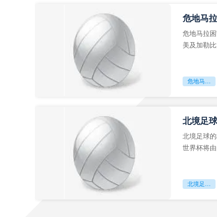
危地马
危地马拉困
美及加勒比
故事。而危
危地马拉困守墨超迷局
北境足
北境足球的
世界杯将由
前，久久不
北境足球的权杖博弈：世界杯背后的北美棋局