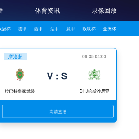
播
体育资讯
录像回放
欧冠杯
德甲
西甲
法甲
意甲
欧联杯
亚洲杯
韩K联
摩洛超
06-05 04:00
V : S
拉巴特皇家武装
DHJ哈斯沙尼亚
高清直播