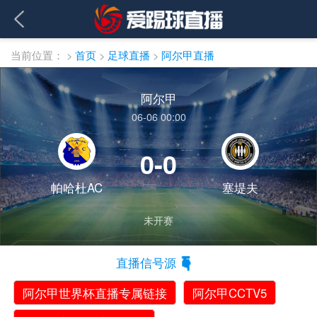
当前位置：
>
首页
>
足球直播
>
阿尔甲直播
阿尔甲
06-06 00:00
0-0
帕哈杜AC
塞堤夫
未开赛
直播信号源
阿尔甲世界杯直播专属链接
阿尔甲CCTV5