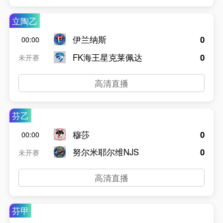
立陶乙
伊兰纳斯
0
00:00
FK海王星克莱佩达
0
未开赛
高清直播
芬乙
穆莎
0
00:00
努尔米耶尔维NJS
0
未开赛
高清直播
芬甲