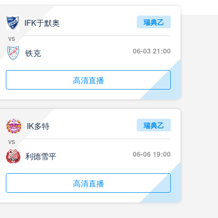
05月24日 重庆铜梁龙vs河南 全场录像回放
标签
2024年5月21日
足协杯第3轮
IFK于默奥
瑞典乙
vs
05月23日 苏州东吴vs上海海港 全场录像
06-03 21:00
铁克
标签
比赛录像
上海海港
05月23日 广西平果vs成都蓉城 全场录像
高清直播
标签
比赛录像
成都蓉城
05月23日 曼城vs伯恩茅斯 全场录像回放
IK多特
瑞典乙
标签
2025年5月21日
英超第37轮
vs
05月22日 石家庄功夫vs北京国安 全场录像
06-06 19:00
利德雪平
标签
比赛录像
北京国安
高清直播
05月22日 水晶宫vs狼队 全场录像回放
标签
2025年5月21日
英超第37轮