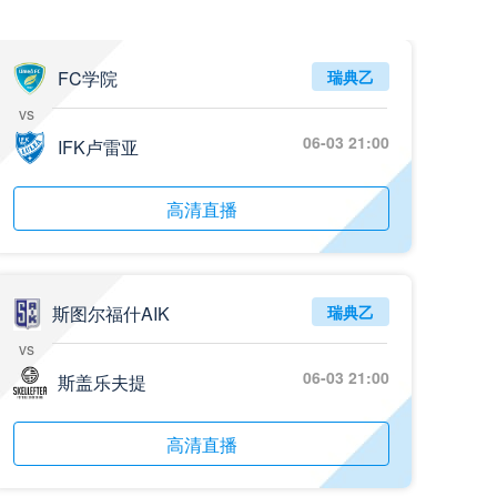
05月26日 阿拉维斯vs奥萨苏纳 全场录像回放
标签
2025年5月25日
西甲第38轮
FC学院
瑞典乙
vs
05月25日 亚女冠杯决赛 墨尔本城女足vs武汉车谷江大女足 全场录像回放
06-03 21:00
标签
IFK卢雷亚
2025年5月24日
亚女冠杯决赛
05月25日 欧联杯决赛 热刺vs曼联 全场录像回放
高清直播
标签
2025年5月22日
欧联杯决赛
05月25日 全国游泳冠军赛女子50米蝶泳决赛 余依婷 全场录像回放
标签
2025年5月23日
全国游泳冠军赛女子50米蝶泳决赛
斯图尔福什AIK
瑞典乙
vs
05月24日 青岛红狮vs山东泰山 全场录像回放
06-03 21:00
斯盖乐夫提
标签
2024年5月21日
足协杯第3轮
05月24日 石家庄功夫vs北京国安 全场录像回放
高清直播
标签
2024年5月21日
足协杯第3轮