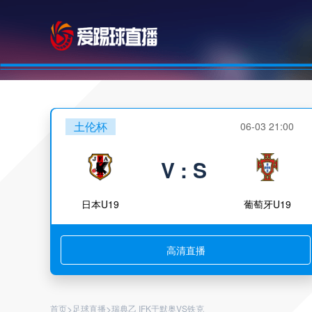
土伦杯
06-03 21:00
V : S
日本U19
葡萄牙U19
高清直播
>
>
首页
足球直播
瑞典乙 IFK于默奥VS铁克