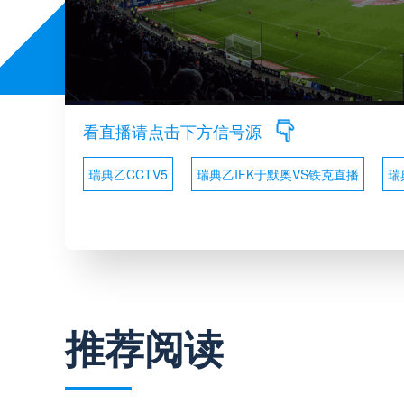
看直播请点击下方信号源
瑞典乙CCTV5
瑞典乙IFK于默奥VS铁克直播
瑞
推荐阅读