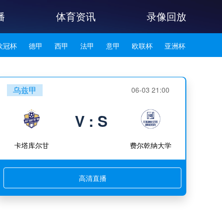
播
体育资讯
录像回放
欧冠杯
德甲
西甲
法甲
意甲
欧联杯
亚洲杯
韩K联
乌兹甲
06-03 21:00
V : S
卡塔库尔甘
费尔乾纳大学
高清直播