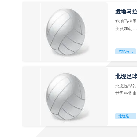
危地马
危地马拉困
美及加勒比
故事。而危
危地马拉困守墨超迷局
北境足
北境足球的
世界杯将由
前，久久不
北境足球的权杖博弈：世界杯背后的北美棋局